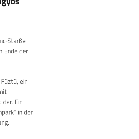
ngyös
enc-Starße
am Ende der
 Fűztű, ein
mit
 dar. Ein
park” in der
ung.