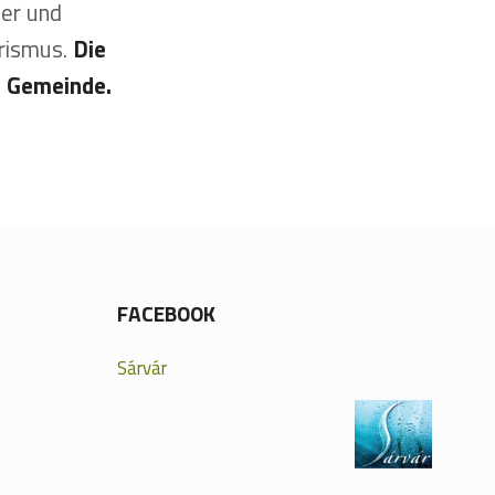
der und
urismus.
Die
r Gemeinde.
FACEBOOK
Sárvár