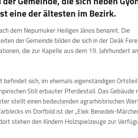
ei der Gemeinde, die sich neben Gyö
ist eine der ältesten im Bezirk.
 nach dem Nepumuker Heiligen János benannt. Die
iten der Gemeinde bilden die sich in der Deák Fer
tationen, die zur Kapelle aus dem 19. Jahrhundert 
t befindet sich, im ehemals eigenständigen Ortsteil
irischen Still erbauter Pferdestall. Das Gebäude 
er stellt einen bedeutenden agrarhistirischen Wert
Farblecks im Dorfbild ist der „Elek Benedek-Márchen
dort stehen den Kindern Holzspielzeuge zur Verfüg