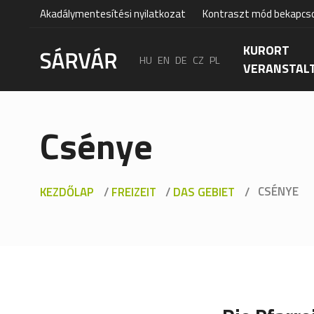
Akadálymentesítési nyilatkozat
Kontraszt mód bekapcs
KURORT
HU
EN
DE
CZ
PL
VERANSTAL
Csénye
CSÉNYE
KEZDŐLAP
/
FREIZEIT
/
DAS GEBIET
/